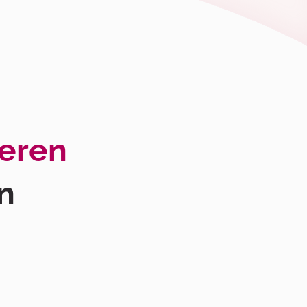
reren
n