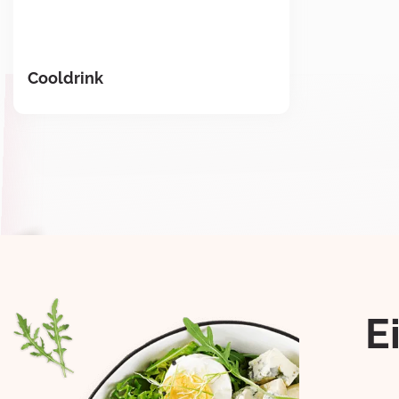
Cooldrink
E