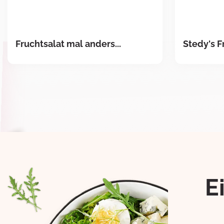
Fruchtsalat mal anders...
Stedy's F
E