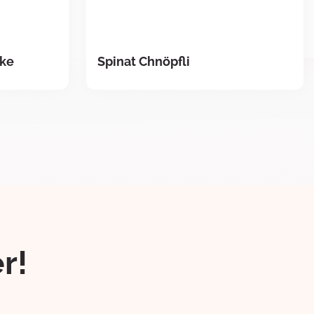
ke
Spinat Chnöpfli
r!