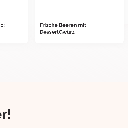
p:
Frische Beeren mit
DessertGwürz
r!