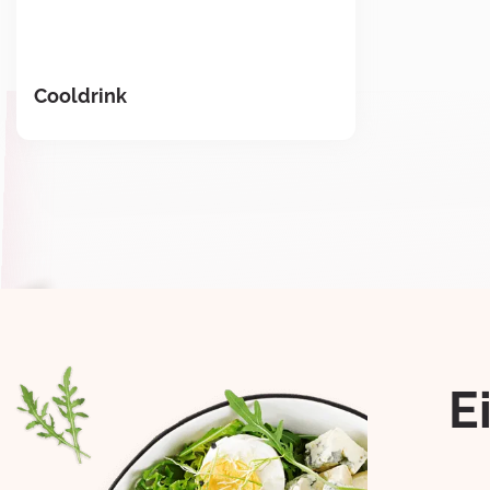
Cooldrink
E