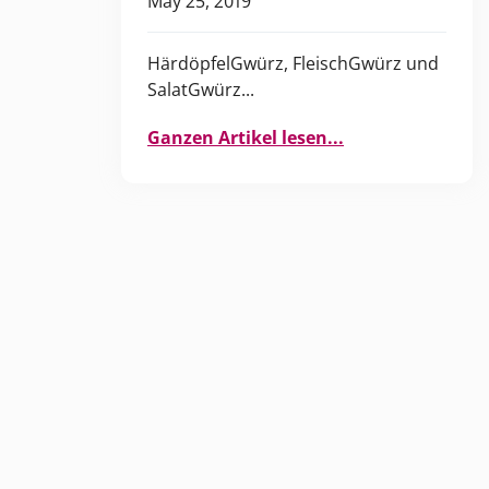
May 25, 2019
HärdöpfelGwürz, FleischGwürz und
SalatGwürz...
Ganzen Artikel lesen...