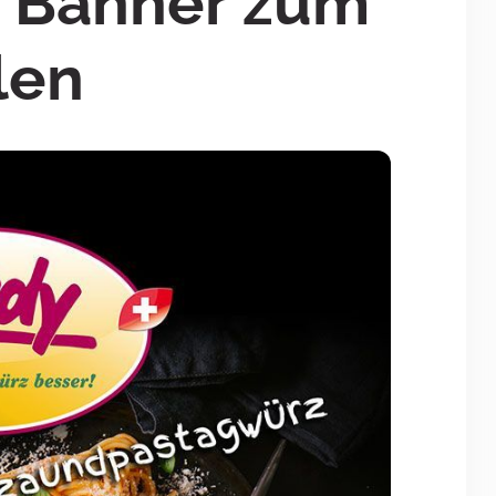
e Banner zum
len