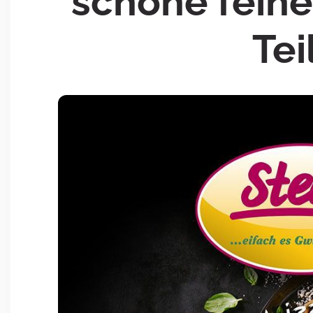
schöne fein
Tei