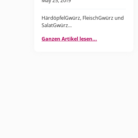
May 25, 2019
HärdöpfelGwürz, FleischGwürz und
SalatGwürz...
Ganzen Artikel lesen...