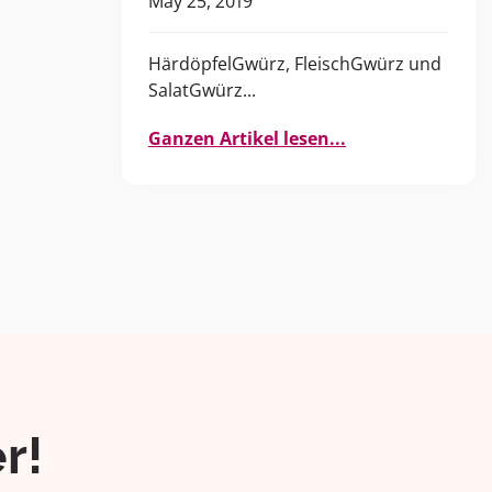
May 25, 2019
HärdöpfelGwürz, FleischGwürz und
SalatGwürz...
Ganzen Artikel lesen...
r!