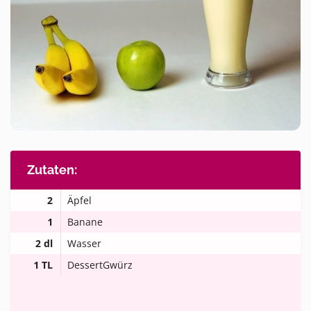
Zutaten:
2
Äpfel
1
Banane
2 dl
Wasser
1 TL
DessertGwürz