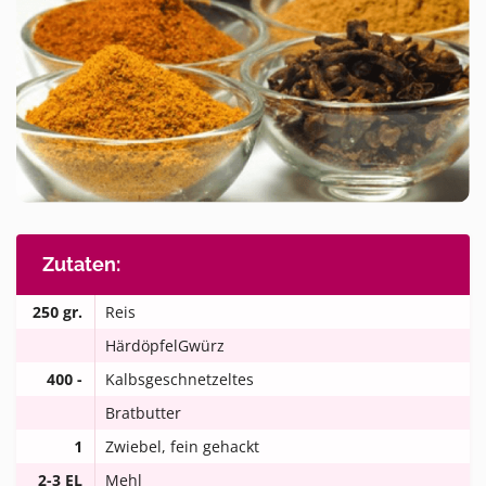
Zutaten:
250 gr.
Reis
HärdöpfelGwürz
400 -
Kalbsgeschnetzeltes
500gr.
Bratbutter
1
Zwiebel, fein gehackt
2-3 EL
Mehl