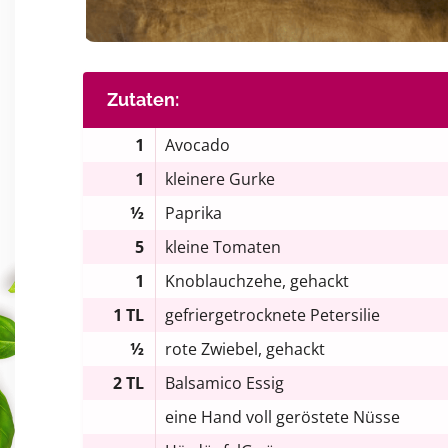
Zutaten:
1
Avocado
1
kleinere Gurke
½
Paprika
5
kleine Tomaten
1
Knoblauchzehe, gehackt
1 TL
gefriergetrocknete Petersilie
½
rote Zwiebel, gehackt
2 TL
Balsamico Essig
eine Hand voll geröstete Nüsse