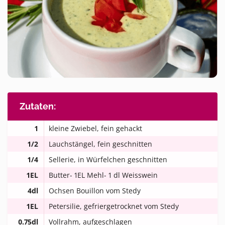
Zutaten:
1
kleine Zwiebel, fein gehackt
1/2
Lauchstängel, fein geschnitten
1/4
Sellerie, in Würfelchen geschnitten
1EL
Butter- 1EL Mehl- 1 dl Weisswein
4dl
Ochsen Bouillon vom Stedy
1EL
Petersilie, gefriergetrocknet vom Stedy
0.75dl
Vollrahm, aufgeschlagen