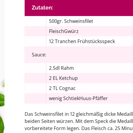
Zutaten:
500gr. Schweinsfilet
FleischGwürz
12 Tranchen Frühstücksspeck
Sauce:
2.5dl Rahm
2 EL Ketchup
2 TL Cognac
wenig SchtiekHuus-Pfäffer
Das Schweinsfilet in 12 gleichmäßig dicke Meda
beiden Seiten würzen. Mit dem Speck die Medai
vorbereitete Form legen. Das Fleisch ca. 25 Minu