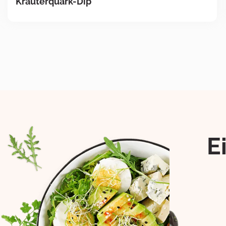
Kräuterquark-Dip
E