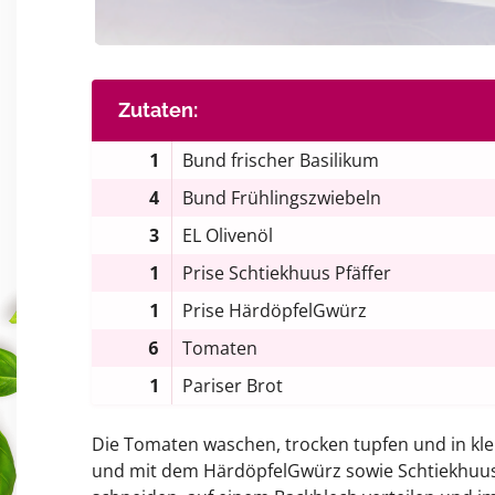
Zutaten:
1
Bund frischer Basilikum
4
Bund Frühlingszwiebeln
3
EL Olivenöl
1
Prise Schtiekhuus Pfäffer
1
Prise HärdöpfelGwürz
6
Tomaten
1
Pariser Brot
Die Tomaten waschen, trocken tupfen und in kle
und mit dem HärdöpfelGwürz sowie Schtiekhuus