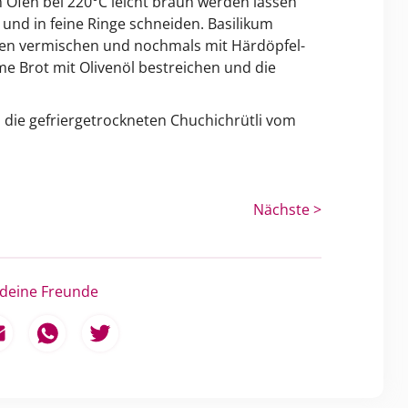
m Ofen bei 220°C leicht braun werden lassen
und in feine Ringe schneiden. Basilikum
ten vermischen und nochmals mit Härdöpfel-
e Brot mit Olivenöl bestreichen und die
h die gefriergetrockneten Chuchichrütli vom
Nächste >
 deine Freunde