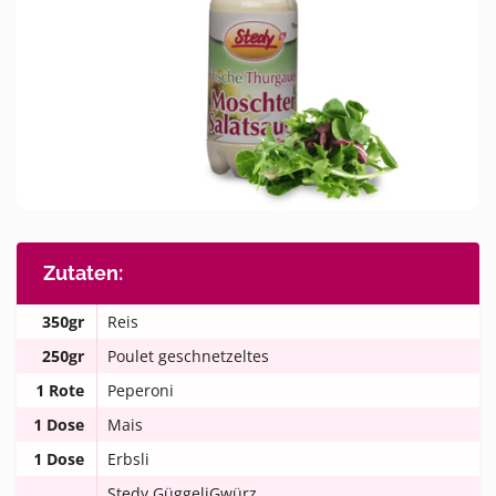
Zutaten:
350gr
Reis
250gr
Poulet geschnetzeltes
1 Rote
Peperoni
1 Dose
Mais
1 Dose
Erbsli
Stedy GüggeliGwürz