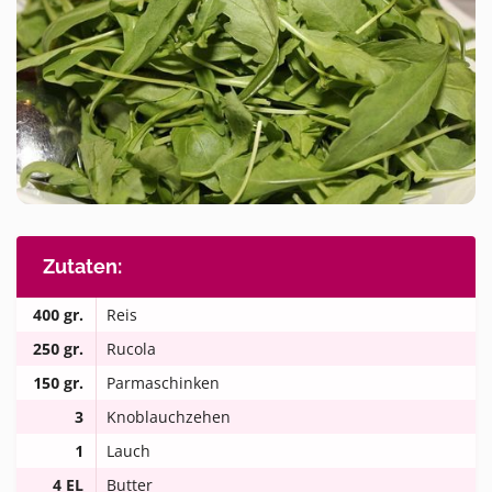
Zutaten:
400 gr.
Reis
250 gr.
Rucola
150 gr.
Parmaschinken
3
Knoblauchzehen
1
Lauch
4 EL
Butter