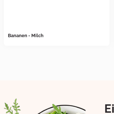
Bananen - Milch
E