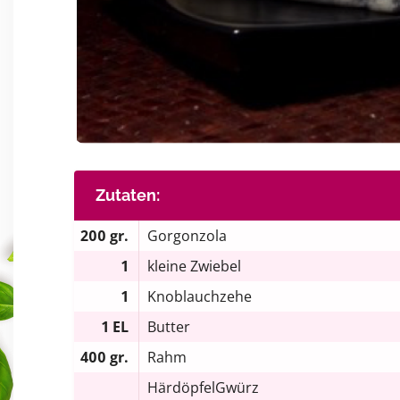
Zutaten:
200 gr.
Gorgonzola
1
kleine Zwiebel
1
Knoblauchzehe
1 EL
Butter
400 gr.
Rahm
HärdöpfelGwürz