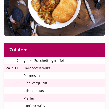
Zutaten:
2
ganze Zucchetti, geraffelt
ca. 1 TL
HärdöpfelGwürz
Parmesan
5
Eier, verquirrlt
SchtiekHuus
Pfäffer
GmüesGwürz