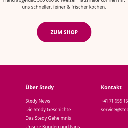
Hand abgefüllt. 500'000 schweizer Haushalte können mit
uns schneller, feiner & frischer kochen.
ZUM SHOP
Über Stedy
Kontakt
Stedy News
+41 71 655 1
Die Stedy Geschichte
service@ste
Das Stedy Geheimnis
Unsere Kunden und Fans