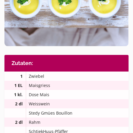
Zutaten:
1
Zwiebel
1 EL
Maisgriess
1 kl.
Dose Mais
2 dl
Weisswein
Stedy Gmües Bouillon
2 dl
Rahm
SchtiekHuus-Pfäffer