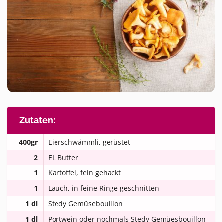
Zutaten:
400gr
Eierschwämmli, gerüstet
2
EL Butter
1
Kartoffel, fein gehackt
1
Lauch, in feine Ringe geschnitten
1 dl
Stedy Gemüsebouillon
1 dl
Portwein oder nochmals Stedy Gemüesbouillon