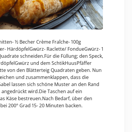
nitten- ½ Becher Crème Fraîche- 100g
ffer- HärdöpfelGwürz- Raclette/ FondueGwürz- 1
 Quadrate schneiden.Für die Füllung; den Speck,
rdöpfelGwürz und dem SchtikHuusPfäffer
Mitte von den Blätterteig Quadraten geben. Nun
treichen und zusammenklappen, dass die
 Gabel lassen sich schöne Muster an den Rand
 angedrückt wird.Die Taschen auf ein
was Käse bestreuen.Nach Bedarf, über den
bei 200° Grad 15- 20 Minuten backen.