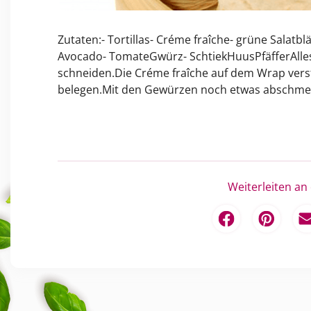
Zutaten:- Tortillas- Créme fraîche- grüne Salatb
Avocado- TomateGwürz- SchtiekHuusPfäfferAlles
schneiden.Die Créme fraîche auf dem Wrap vers
belegen.Mit den Gewürzen noch etwas abschmec
Weiterleiten an