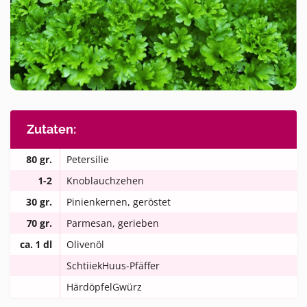
Zutaten:
80 gr.
Petersilie
1-2
Knoblauchzehen
30 gr.
Pinienkernen, geröstet
70 gr.
Parmesan, gerieben
ca. 1 dl
Olivenöl
SchtiiekHuus-Pfäffer
HärdöpfelGwürz